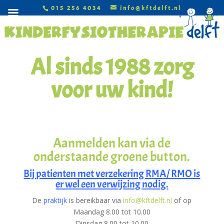
015 256 4034
info@kftdelft.nl
Al sinds 1988 zorg
voor uw kind!
Aanmelden kan via de
onderstaande groene button.
Bij patienten met verzekering RMA/ RMO is
er wel een verwijzing nodig.
De
praktijk
is bereikbaar via
info@kftdelft.nl
of op
Maandag 8.00 tot 10.00
Dinsdag 8.00 tot 10.00