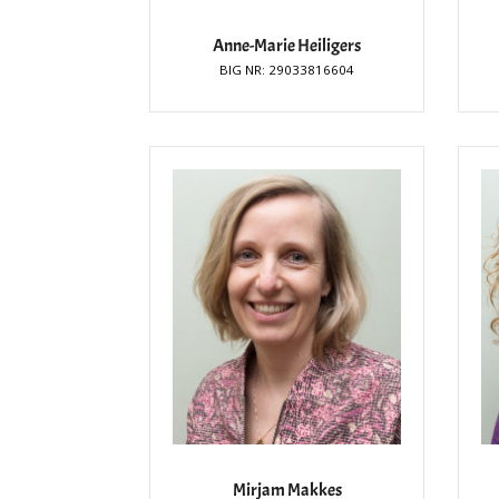
Anne-Marie Heiligers
BIG NR: 29033816604
Mirjam Makkes