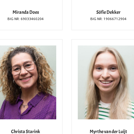
Miranda Does
Sófie Dekker
BIG NR: 69033460204
BIG NR: 19066712904
Christa Starink
Myrthe van der Luijt