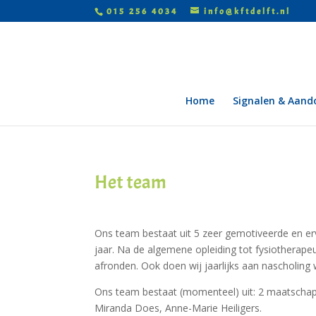
015 256 4034
info@kftdelft.nl
Home
Signalen & Aand
Het team
Ons team bestaat uit 5 zeer gemotiveerde en erv
jaar. Na de algemene opleiding tot fysiotherape
afronden. Ook doen wij jaarlijks aan nascholin
Ons team bestaat (momenteel) uit: 2 maatschap
Miranda Does, Anne-Marie Heiligers.