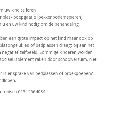
m uw kind te leren
haar plas- poepgaatje (bekkenbodemspieren).
an u en uw kind nodig om de behandeling
bben een grote impact op het kind maar ook op
plasongelukjes of bedplassen draagt bij aan het
 negatief zelfbeeld. Sommige kinderen worden
 sociaal isolement raken door schoolverzuim, niet
ek? Is er sprake van bedplassen of broekpoepen?
ndlopen.
lefonisch 015- 2564034