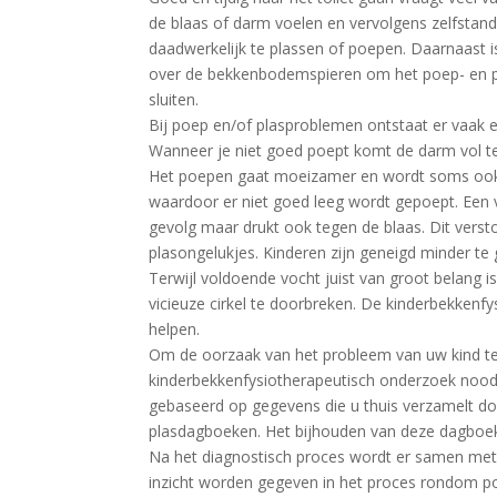
de blaas of darm voelen en vervolgens zelfstand
daadwerkelijk te plassen of poepen. Daarnaast is
over de bekkenbodemspieren om het poep- en pl
sluiten.
Bij poep en/of plasproblemen ontstaat er vaak ee
Wanneer je niet goed poept komt de darm vol te 
Het poepen gaat moeizamer en wordt soms ook p
waardoor er niet goed leeg wordt gepoept. Een v
gevolg maar drukt ook tegen de blaas. Dit verst
plasongelukjes. Kinderen zijn geneigd minder t
Terwijl voldoende vocht juist van groot belang is
vicieuze cirkel te doorbreken. De kinderbekkenfy
helpen.
Om de oorzaak van het probleem van uw kind te
kinderbekkenfysiotherapeutisch onderzoek noodz
gebaseerd op gegevens die u thuis verzamelt door
plasdagboeken. Het bijhouden van deze dagboeke
Na het diagnostisch proces wordt er samen met 
inzicht worden gegeven in het proces rondom poe