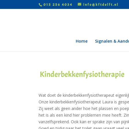
015 256 4034
info@kftdelft.nl
Home
Signalen & Aand
Kinderbekkenfysiotherapie
Wat doet de kinderbekkenfysiotherapeut eigenlij
Onze kinderbekkenfysiotherapeut Laura is gespec
Zij weet als geen ander hoe het plassen en poep
het is als een kind hier problemen mee heeft. Zind
vanzelfsprekend. Ook kan er sprake zijn van pijn
Goed en tijdig naar het toilet gaan vraagt veel