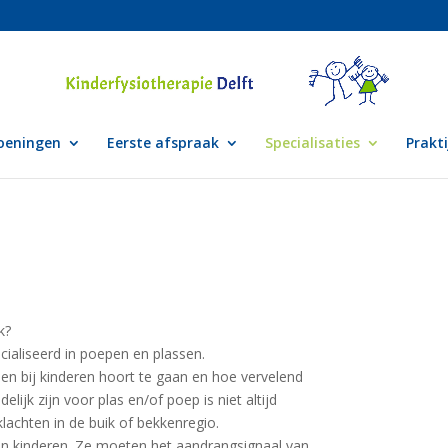
oeningen
Eerste afspraak
Specialisaties
Prakt
k?
ialiseerd in poepen en plassen.
en bij kinderen hoort te gaan en hoe vervelend
elijk zijn voor plas en/of poep is niet altijd
klachten in de buik of bekkenregio.
 van kinderen. Ze moeten het aandrangsignaal van